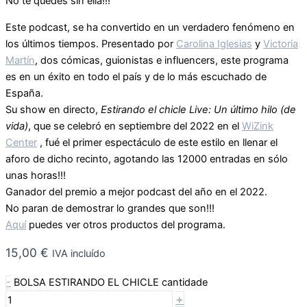
No te quedes sin ella!!!
Este podcast, se ha convertido en un verdadero fenómeno en
los últimos tiempos. Presentado por
Carolina Iglesias
y
Victoria
Martín
, dos cómicas, guionistas e influencers, este programa
es en un éxito en todo el país y de lo más escuchado de
España.
Su show en directo,
Estirando el chicle Live: Un último hilo (de
vida)
, que se celebró en septiembre del 2022 en el
WiZink
Center
, fué el primer espectáculo de este estilo en llenar el
aforo de dicho recinto, agotando las 12000 entradas en sólo
unas horas!!!​
Ganador del premio a mejor podcast del año en el 2022.
No paran de demostrar lo grandes que son!!!
Aquí
puedes ver otros productos del programa.
15,00
€
IVA incluído
-
BOLSA ESTIRANDO EL CHICLE cantidade
+