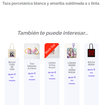
Taza porcelánica blanca y amarilla sublimada a 1 tinta.
También te puede interesar...
Stock Out
BOLSA
BOLSA
Lámina
LÁMINA
Taza
CHEA
BRAVA
Sí Hay
MEDRE
Estirando
DE
Hueco
A
el Chicle
VIDA
15,00
€
HEDRA
20,00
€
MALVA
IVA
15,00
€
15,00
€
IVA
incluído
IVA
15,00
€
IVA
incluído
incluído
incluído
IVA
incluído