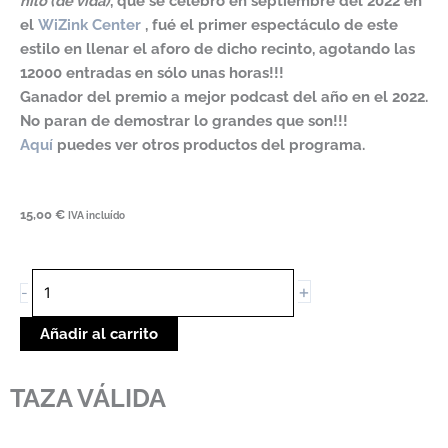
hilo (de vida)
, que se celebró en septiembre del 2022 en
el
WiZink Center
, fué el primer espectáculo de este
estilo en llenar el aforo de dicho recinto, agotando las
12000 entradas en sólo unas horas!!!​
Ganador del premio a mejor podcast del año en el 2022.
No paran de demostrar lo grandes que son!!!
Aquí
puedes ver otros productos del programa.
15,00
€
IVA incluído
TAZA
+
-
VÁLIDA
cantidade
Añadir al carrito
TAZA VÁLIDA