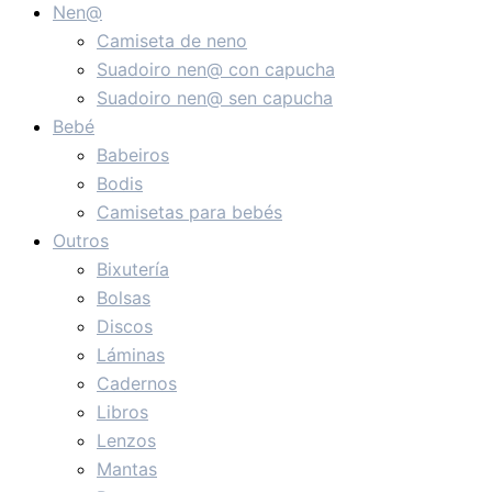
Nen@
Camiseta de neno
Suadoiro nen@ con capucha
Suadoiro nen@ sen capucha
Bebé
Babeiros
Bodis
Camisetas para bebés
Outros
Bixutería
Bolsas
Discos
Láminas
Cadernos
Libros
Lenzos
Mantas