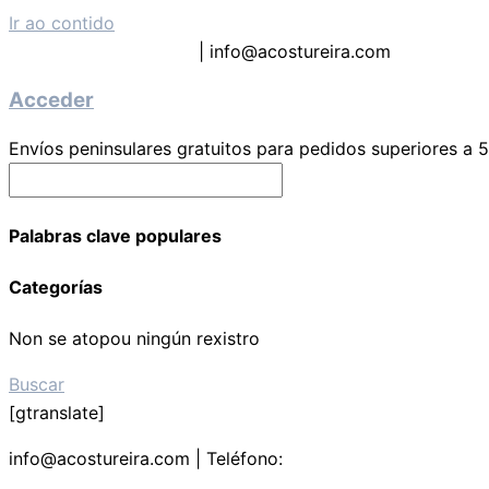
Ir ao contido
Teléfono: 619 63 9133
| info@acostureira.com
Acceder
Envíos peninsulares gratuitos para pedidos superiores a 
Palabras clave populares
Categorías
Non se atopou ningún rexistro
Buscar
[gtranslate]
info@acostureira.com | Teléfono:
619639133