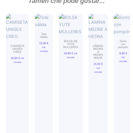
Tamén che pode gustar...
Tote
Válida
BOLSA DE
Gorro
15,00
€
YUTE
con
CAMISETA
LÁMINA
MULLERES
pompón
IVE
UNISEX
MEDRE
incluído
CREO
A
19,90
€
9,90
€
IVE
HEDRA
incluído
IVE
MALVA
19,90
€
IVE
incluído
incluído
15,00
€
IVE
incluído