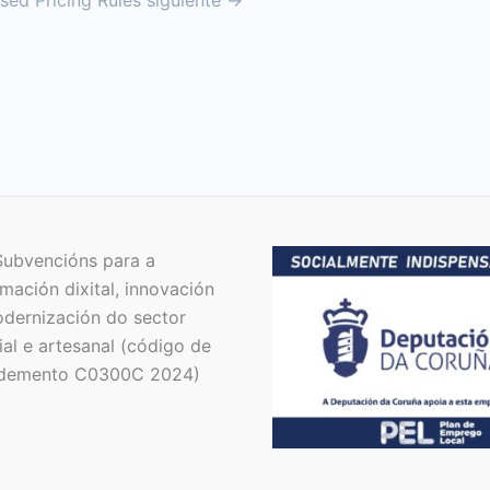
sed Pricing Rules siguiente
→
Subvencións para a
mación dixital, innovación
dernización do sector
al e artesanal (código de
demento C0300C 2024)