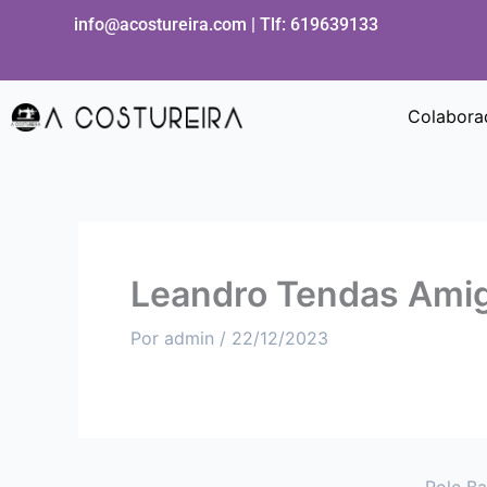
Ir
info@acostureira.com | Tlf:
619639133
al
contenido
Colabora
Leandro Tendas Ami
Por
admin
/
22/12/2023