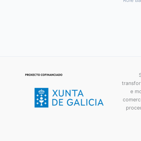
Role Ba
transfor
e mo
comerci
proce