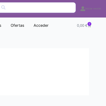
Iniciar sesión
0
Carrito
s
Ofertas
Acceder
0,00
€