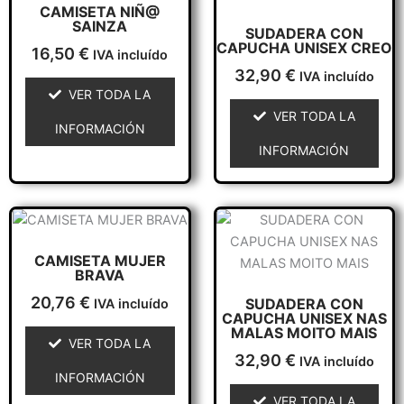
CAMISETA NIÑ@
tiene
tiene
SAINZA
SUDADERA CON
múltiples
múltiples
CAPUCHA UNISEX CREO
16,50
€
IVA incluído
variantes.
variantes.
32,90
€
IVA incluído
Las
Las
VER TODA LA
opciones
opciones
VER TODA LA
se
se
INFORMACIÓN
pueden
pueden
INFORMACIÓN
elegir
elegir
en
en
la
la
Este
Este
página
página
producto
producto
de
de
CAMISETA MUJER
tiene
tiene
producto
producto
BRAVA
múltiples
múltiples
20,76
€
SUDADERA CON
IVA incluído
variantes.
variantes.
CAPUCHA UNISEX NAS
Las
Las
MALAS MOITO MAIS
VER TODA LA
opciones
opciones
32,90
€
IVA incluído
se
se
INFORMACIÓN
pueden
pueden
VER TODA LA