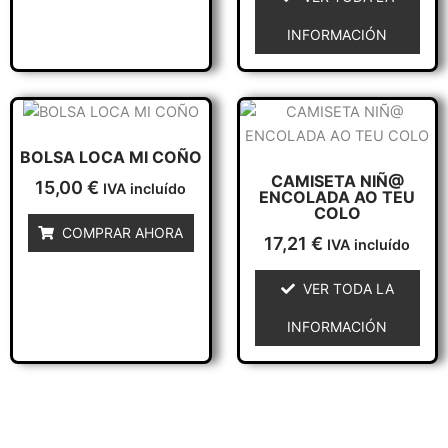
elegir
elegir
en
INFORMACIÓN
en
la
la
página
página
de
de
Este
producto
producto
producto
BOLSA LOCA MI COÑO
tiene
CAMISETA NIÑ@
múltiples
15,00
€
IVA incluído
ENCOLADA AO TEU
variantes.
COLO
Las
COMPRAR AHORA
17,21
€
IVA incluído
opciones
se
VER TODA LA
pueden
INFORMACIÓN
elegir
en
la
página
de
producto