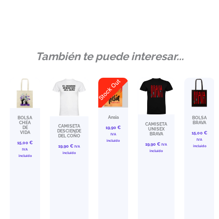
También te puede interesar...
Stock Out
Ansia
BOLSA
BOLSA
CHEA
BRAVA
CAMISETA
CAMISETA
DE
19,90
€
UNISEX
DESCIENDE
VIDA
15,00
€
BRAVA
IVA
DEL COÑO
IVA
incluído
15,00
€
19,90
€
IVA
19,90
€
incluído
IVA
IVA
incluído
incluído
incluído