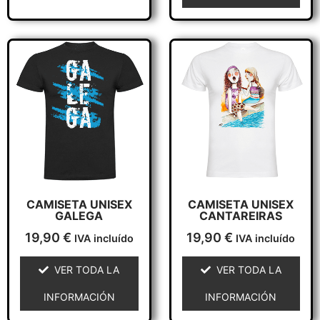
Este
Este
producto
producto
tiene
tiene
múltiples
múltiples
variantes.
variantes.
Las
Las
opciones
opciones
se
se
pueden
pueden
elegir
elegir
CAMISETA UNISEX
CAMISETA UNISEX
GALEGA
CANTAREIRAS
en
en
19,90
€
19,90
€
la
la
IVA incluído
IVA incluído
página
página
VER TODA LA
VER TODA LA
de
de
producto
producto
INFORMACIÓN
INFORMACIÓN