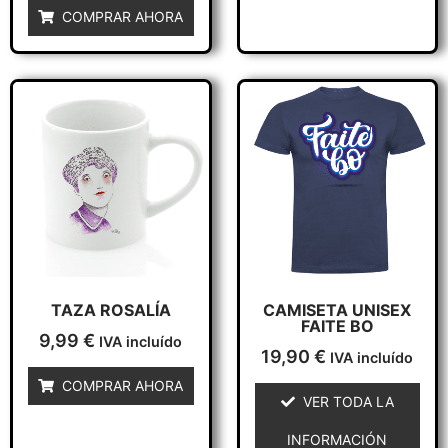
COMPRAR AHORA
Este
producto
tiene
múltiples
variantes.
Las
opciones
se
pueden
elegir
TAZA ROSALÍA
CAMISETA UNISEX
FAITE BO
en
9,99
€
IVA incluído
19,90
€
la
IVA incluído
página
COMPRAR AHORA
VER TODA LA
de
producto
INFORMACIÓN