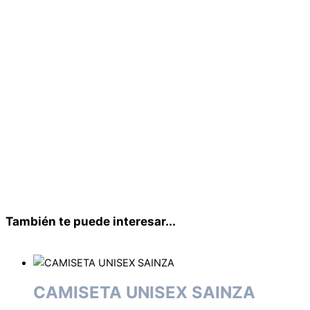
existencias
Sin
existencias
Sin
existencias
Sin
existencias
Sin
existencias
Sin
existencias
Sin
existencias
Agotado
SUDADERA CON CAPUCHA NIÑ@
GALIZA PROFUNDA
28,00
€
IVA Incluído
También te puede interesar...
CAMISETA UNISEX SAINZA