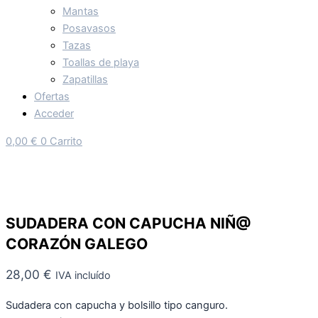
Mantas
Posavasos
Tazas
Toallas de playa
Zapatillas
Ofertas
Acceder
0,00
€
0
Carrito
SUDADERA CON CAPUCHA NIÑ@
CORAZÓN GALEGO
28,00
€
IVA incluído
Sudadera con capucha y bolsillo tipo canguro.