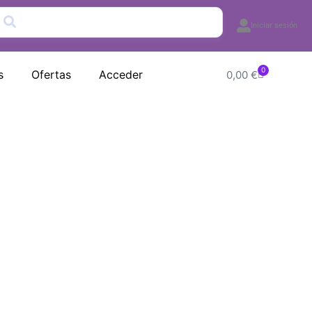
Iniciar sesión
0
Carrito
s
Ofertas
Acceder
0,00
€
HA BRAVA