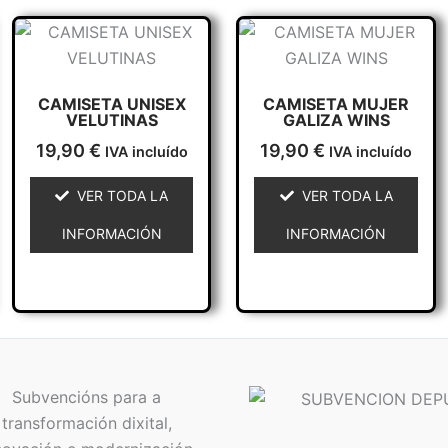
Este
Este
producto
producto
tiene
tiene
CAMISETA UNISEX
CAMISETA MUJER
múltiples
múltiples
VELUTINAS
GALIZA WINS
variantes.
variantes.
19,90
€
19,90
€
IVA incluído
IVA incluído
Las
Las
opciones
opciones
VER TODA LA
VER TODA LA
se
se
INFORMACIÓN
INFORMACIÓN
pueden
pueden
elegir
elegir
en
en
la
la
página
página
de
de
producto
producto
Subvencións para a
transformación dixital,