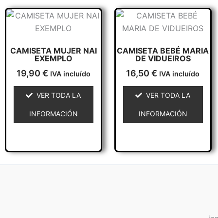
Este
Este
producto
producto
tiene
tiene
CAMISETA MUJER NAI
CAMISETA BEBÉ MARIA
múltiples
múltiples
EXEMPLO
DE VIDUEIROS
variantes.
variantes.
19,90
€
16,50
€
IVA incluído
IVA incluído
Las
Las
opciones
opciones
VER TODA LA
VER TODA LA
se
se
INFORMACIÓN
INFORMACIÓN
pueden
pueden
elegir
elegir
en
en
la
la
página
página
de
de
producto
producto