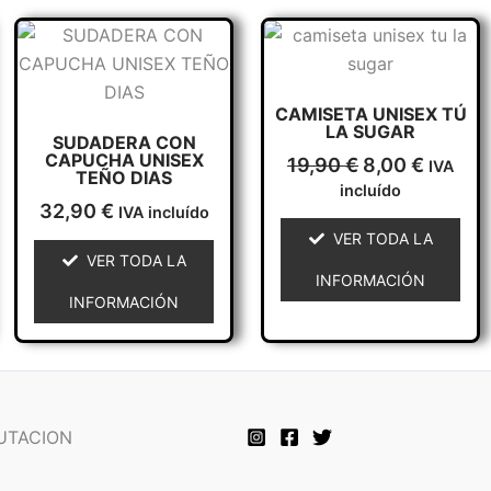
El
El
Este
Este
precio
precio
producto
producto
original
actual
tiene
tiene
era:
es:
CAMISETA UNISEX TÚ
múltiples
múltiples
19,90 €.
8,00 €.
LA SUGAR
SUDADERA CON
variantes.
variantes.
CAPUCHA UNISEX
19,90
€
8,00
€
IVA
Las
Las
TEÑO DIAS
incluído
opciones
opciones
32,90
€
IVA incluído
se
se
VER TODA LA
VER TODA LA
pueden
pueden
INFORMACIÓN
elegir
elegir
INFORMACIÓN
en
en
la
la
página
página
de
de
producto
producto