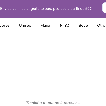
Envíos peninsular gratuito para pedidos a partir de 50€
dores
Unisex
Mujer
Niñ@
Bebé
Otro
Sin
Sin
Sin
existencias
existencias
existencias
A SIN CAPUCHA MUJER
SUDADERA SIN CAPUC
FRIDA
32,50
€
IVA Incluído
 Incluído
También te puede interesar...