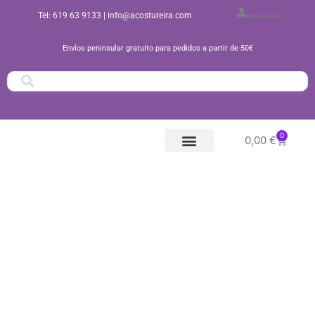
Ir
Tel: 619 63 9133
| info@acostureira.com
Iniciar sesión
al
contenido
Envíos peninsular gratuito para pedidos a partir de 50€
0
Carrito
0,00
€