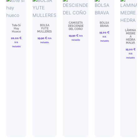
CAMISETA
BOLSA
Tote Sí
BOLSA
DESCIENDE
BRAVA
Hay
YUTE
DEL COÑO
LÁMINA
Hueco
MULLERES
15,00
€
MEDRE
19,90
€
IVA
A
IVA
20,00
€
19,90
€
IVA
HEDRA
incluído
incluído
IVA
incluído
MALVA
incluído
15,00
€
IVA
incluído