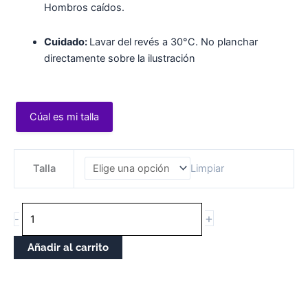
Hombros caídos.
Cuidado:
Lavar del revés a 30°C. No planchar
directamente sobre la ilustración
Cúal es mi talla
Sudadera
Talla
Limpiar
Colorada
cantidade
+
-
Añadir al carrito