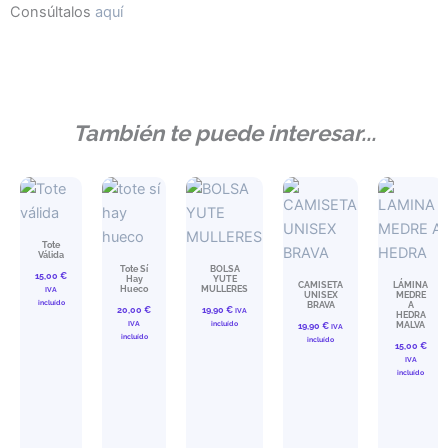
Consúltalos
aquí
También te puede interesar...
Tote
Válida
Tote Sí
BOLSA
15,00
€
Hay
YUTE
CAMISETA
LÁMINA
Hueco
MULLERES
IVA
UNISEX
MEDRE
incluído
BRAVA
A
20,00
€
19,90
€
IVA
HEDRA
IVA
incluído
MALVA
19,90
€
IVA
incluído
incluído
15,00
€
IVA
incluído