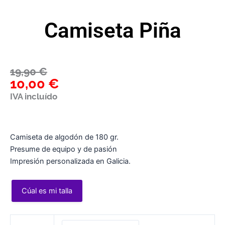
Camiseta Piña
El
El
19,90
€
10,00
€
precio
precio
original
actual
IVA incluído
era:
es:
19,90 €.
10,00 €.
Camiseta de algodón de 180 gr.
Presume de equipo y de pasión
Impresión personalizada en Galicia.
Cúal es mi talla
Camiseta