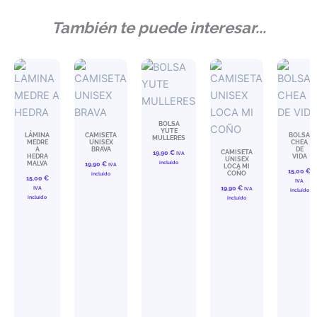
También te puede interesar...
BOLSA
YUTE
LÁMINA
CAMISETA
BOLSA
MULLERES
MEDRE
UNISEX
CHEA
A
BRAVA
DE
CAMISETA
19,90
€
IVA
HEDRA
VIDA
UNISEX
incluído
MALVA
19,90
€
IVA
LOCA MI
15,00
€
COÑO
incluído
15,00
€
IVA
IVA
19,90
€
IVA
incluído
incluído
incluído