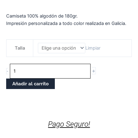
Camiseta 100% algodón de 180gr.
Impresión personalizada a todo color realizada en Galicia.
CAMISETA
Talla
Limpiar
UNISEX
CANTAREIRAS
cantidade
+
-
Añadir al carrito
Pago Seguro!