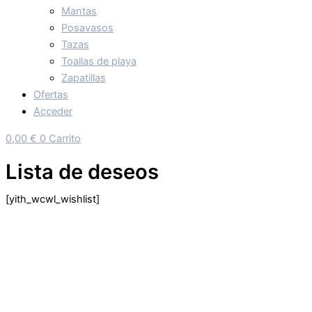
Mantas
Posavasos
Tazas
Toallas de playa
Zapatillas
Ofertas
Acceder
0,00
€
0
Carrito
Lista de deseos
[yith_wcwl_wishlist]