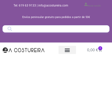
Ir
Tel: 619 63 9133
| info@acostureira.com
Iniciar sesión
al
contenido
Envíos peninsular gratuito para pedidos a partir de 50€
0
Carrito
0,00
€