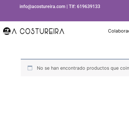
Ir
info@acostureira.com | Tlf:
619639133
al
contenido
Colabora
No se han encontrado productos que coinc