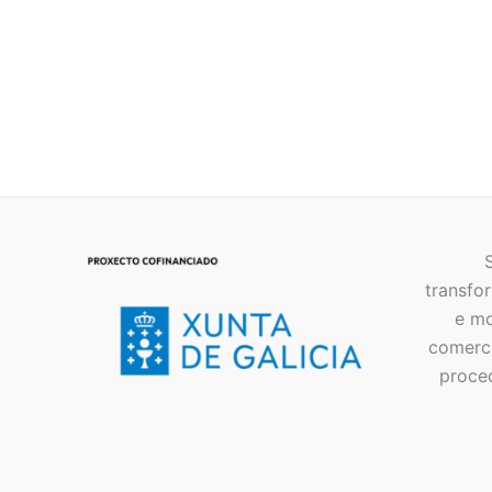
transfor
e mo
comerci
proce