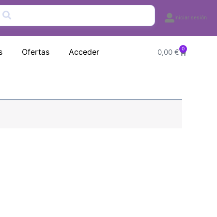
Iniciar sesión
0
Carrito
s
Ofertas
Acceder
0,00
€