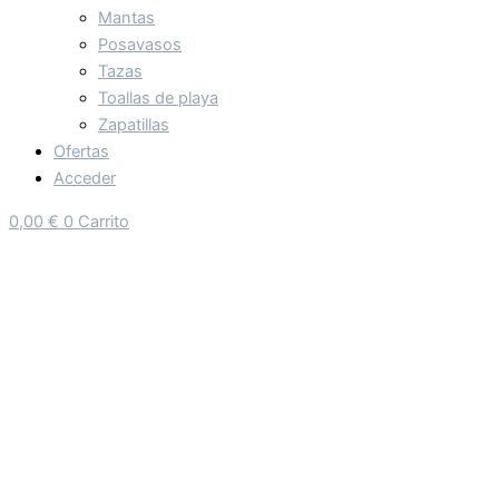
Mantas
Posavasos
Tazas
Toallas de playa
Zapatillas
Ofertas
Acceder
0,00
€
0
Carrito
BUFANDA XUNTOS
10,00
€
El Precio Original Era: 10,00 €.
8,00
€
El Precio