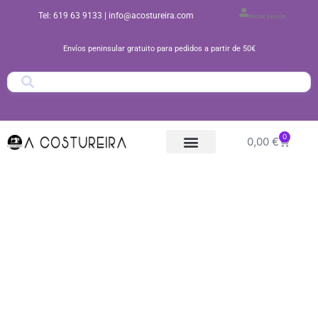
Ir
Tel: 619 63 9133
| info@acostureira.com
Iniciar sesión
al
contenido
Envíos peninsular gratuito para pedidos a partir de 50€
0
Carrito
0,00
€