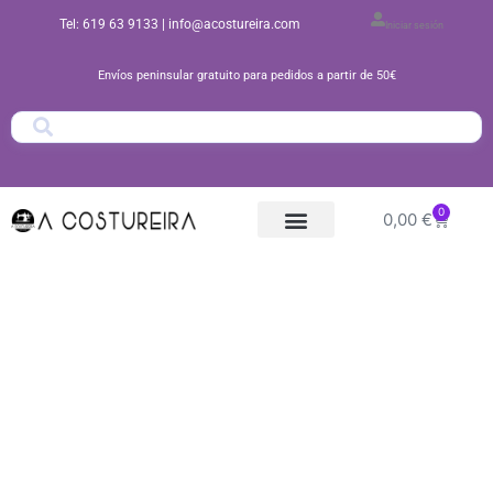
Ir
Tel: 619 63 9133
| info@acostureira.com
Iniciar sesión
al
contenido
Envíos peninsular gratuito para pedidos a partir de 50€
0
Carrito
0,00
€