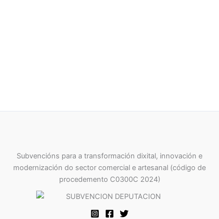
oníricos
oníricos
18,00
€
25,00
€
IVA Incluído
IVA Incluído
AGOTADO
AGOTADO
DISCO ROIBÉN
DISCO COSTURAS
22,00
€
17,96
€
IVA Incluído
IVA Incluído
Subvencións para a transformación dixital, innovación e
modernización do sector comercial e artesanal (código de
procedemento C0300C 2024)