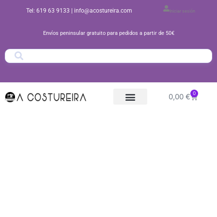
Ir
Tel: 619 63 9133
| info@acostureira.com
Iniciar sesión
al
contenido
Envíos peninsular gratuito para pedidos a partir de 50€
0
Carrito
0,00
€