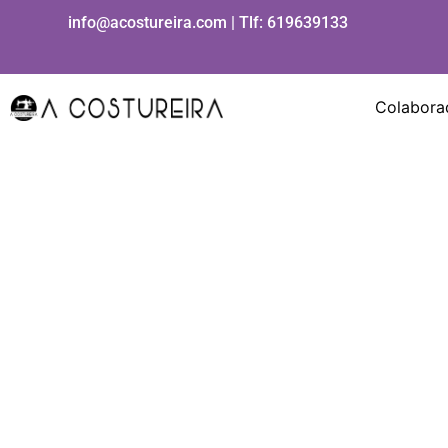
Ir
info@acostureira.com | Tlf:
619639133
al
contenido
Colabora