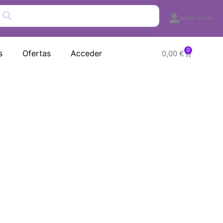
Iniciar sesión
0
Carrito
s
Ofertas
Acceder
0,00
€