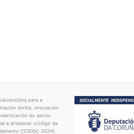
Lámina Apertas e Bicos
15,00
€
IVA Incluído
Subvencións para a
mación dixital, innovación
dernización do sector
al e artesanal (código de
demento C0300C 2024)