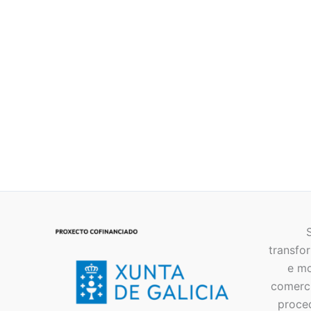
Lámina Cantareiras
15,00
€
IVA Incluído
transfor
e mo
comerci
proce