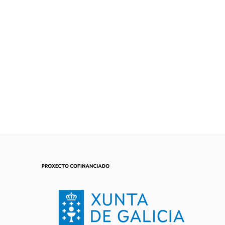
BOLSA NAI
EXEMPLO
15,00
€
IVA Incluído