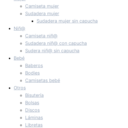
Camiseta mujer
Sudadera mujer
Sudadera mujer sin capucha
Niñ@
Camiseta niñ@
Sudadera niñ@ con capucha
Sudera niñ@ sin capucha
Bebé
Baberos
Bodies
Camisetas bebé
Otros
Bisutería
Bolsas
Discos
Láminas
Libretas