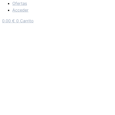
Ofertas
Acceder
0,00
€
0
Carrito
CAMISETA MU
19,90
€
IVA Incluído