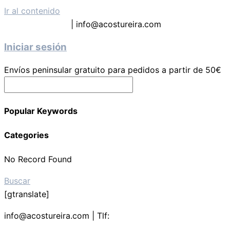
Ir al contenido
Tel: 619 63 9133
| info@acostureira.com
Iniciar sesión
Envíos peninsular gratuito para pedidos a partir de 50€
Popular Keywords
Categories
No Record Found
Buscar
[gtranslate]
info@acostureira.com | Tlf:
619639133