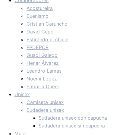
Colaboradores
Acostureira
Buenismo
Cristian Caruncho
David Cepo
Estirando el chicle
FPDEPOR
Guadi Galego
Henar Álvarez
Leandro Lamas
Noemí López
Sabor a Queer
Unisex
Camiseta unisex
Sudadera unisex
Sudadera unisex con capucha
Sudadera unisex sin capucha
Mujer