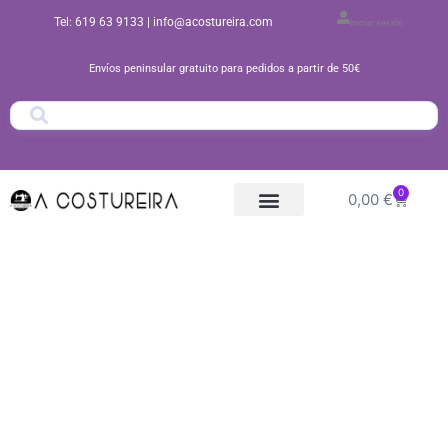
Ir
Tel: 619 63 9133
| info@acostureira.com
Iniciar sesión
al
contenido
Envíos peninsular gratuito para pedidos a partir de 50€
0
Carrito
0,00
€