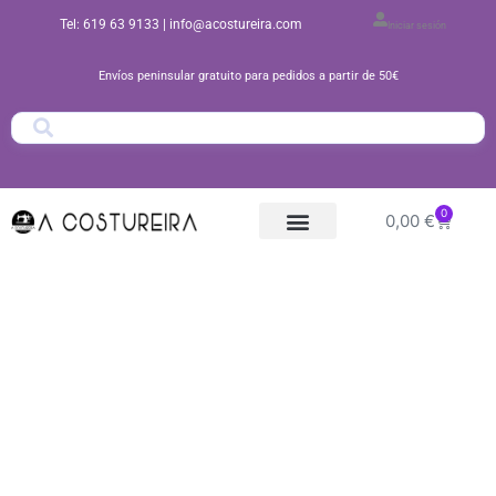
Ir
Tel: 619 63 9133
| info@acostureira.com
Iniciar sesión
al
contenido
Envíos peninsular gratuito para pedidos a partir de 50€
0
Carrito
0,00
€