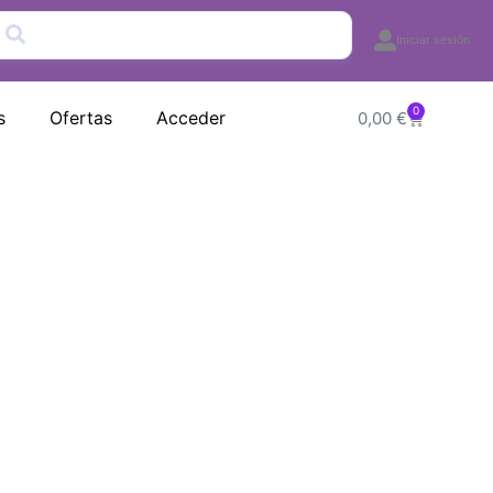
Iniciar sesión
0
Carrito
s
Ofertas
Acceder
0,00
€