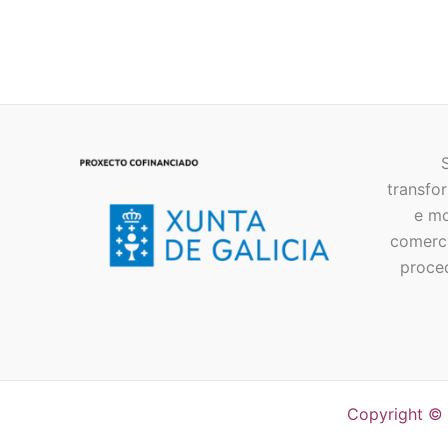
32,90
€
IVA Incluído
transfor
e mo
comerci
proce
Copyright ©