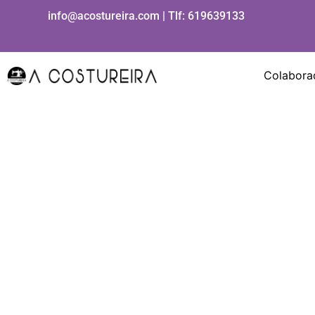
Ir
info@acostureira.com | Tlf:
619639133
al
contenido
Colabora