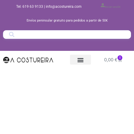
Ir
Tel: 619 63 9133
| info@acostureira.com
Iniciar sesión
al
contenido
Envíos peninsular gratuito para pedidos a partir de 50€
0
Carrito
0,00
€