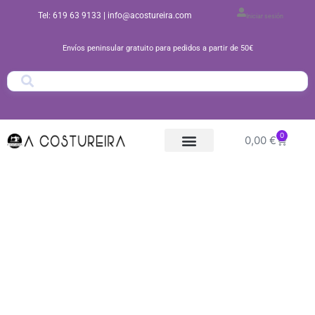
Ir
Tel: 619 63 9133
| info@acostureira.com
Iniciar sesión
al
contenido
Envíos peninsular gratuito para pedidos a partir de 50€
0
Carrito
0,00
€