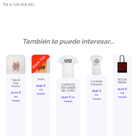
Xa a nai era así.
También te puede interesar...
Stock Out
Ansia
BOLSA
Tote Sí
Camiseta
BRAVA
Hay
Colorada
CAMISETA
19,90
€
Hueco
DESCIENDE
15,00
€
IVA
DEL COÑO
19,90
€
20,00
€
IVA
incluído
IVA
IVA
19,90
€
incluído
IVA
incluído
incluído
incluído