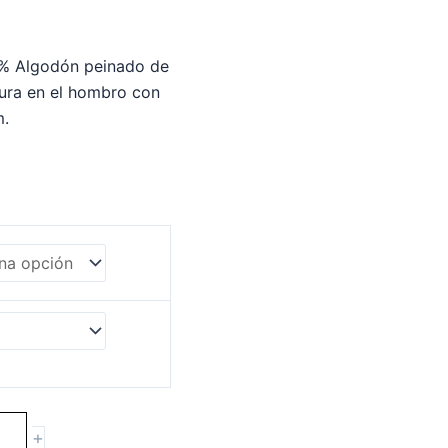
0% Algodón peinado de
tura en el hombro con
m.
+