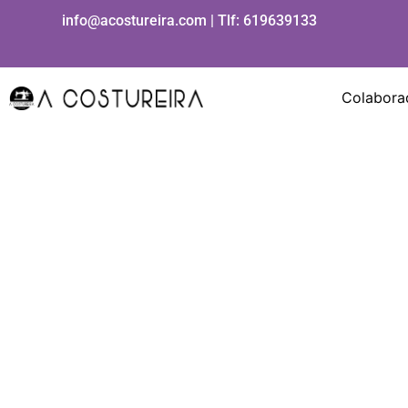
Ir
info@acostureira.com | Tlf:
619639133
al
contenido
Colabora