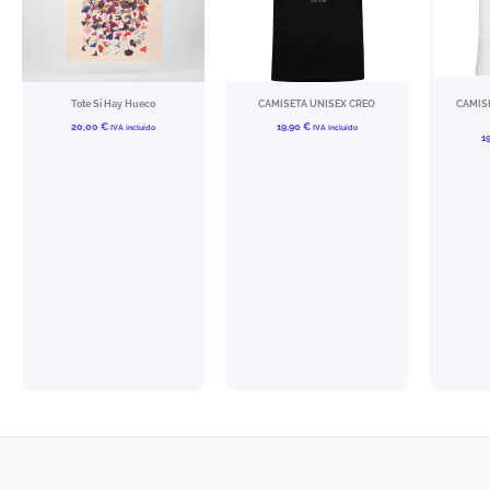
Tote Sí Hay Hueco
CAMISETA UNISEX CREO
CAMISE
20,00
€
19,90
€
IVA incluído
IVA incluído
1