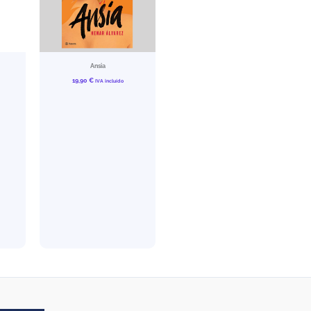
Ansia
19,90
€
IVA incluído