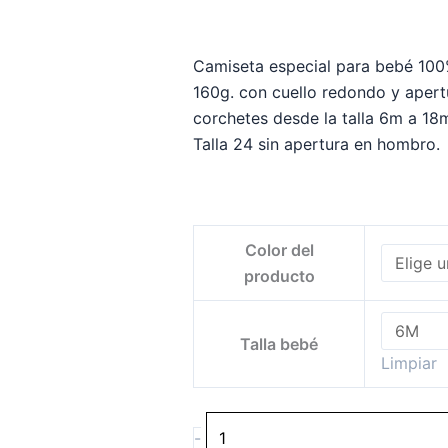
Camiseta especial para bebé 10
160g. con cuello redondo y aper
corchetes desde la talla 6m a 18
Talla 24 sin apertura en hombro.
CAMISETA
Color del
BEBÉ
producto
GALICIA
ENCANTADA
cantidade
Talla bebé
Limpiar
-