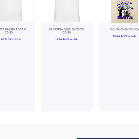
TA UNISEX LOCA MI
CAMISETA DESCIENDE DEL
BOLSA CHEA DE VIDA
COÑO
COÑO
15,00
€
IVA incluído
9,90
€
19,90
€
IVA incluído
IVA incluído