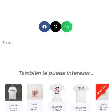
Berro.
También te puede interesar...
Stock Out
Tote Sí
Lámina
Camiseta
Hay
Sí Hay
CAMISETA
unisex
CAMISETA
Hueco
Hueco
UNISEX
pierdo
DESCIENDE