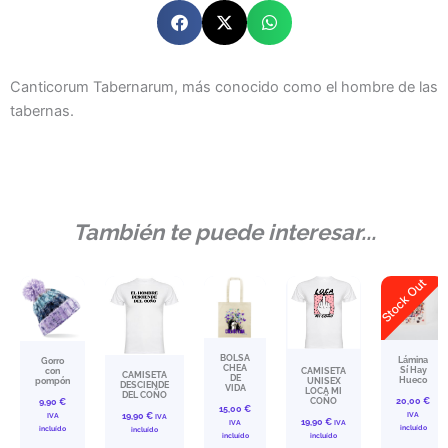
Canticorum Tabernarum, más conocido como el hombre de las
tabernas.
También te puede interesar...
Stock Out
BOLSA
Lámina
Gorro
CHEA
Sí Hay
con
CAMISETA
CAMISETA
DE
Hueco
pompón
UNISEX
DESCIENDE
VIDA
LOCA MI
DEL COÑO
COÑO
20,00
€
9,90
€
15,00
€
IVA
IVA
19,90
€
IVA
19,90
€
IVA
IVA
incluído
incluído
incluído
incluído
incluído