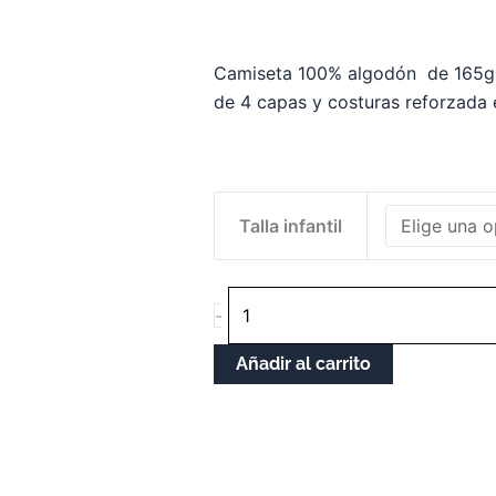
Camiseta 100% algodón de 165g.
de 4 capas y costuras reforzada 
CAMISETA
Talla infantil
NIÑ@
GALIZA
WINS
-
cantidade
Añadir al carrito