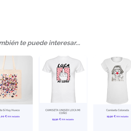
mbién te puede interesar...
te Sí Hay Hueco
CAMISETA UNISEX LOCA MI
Camiseta Colorada
COÑO
0,00
€
19,90
€
IVA incluído
IVA incluído
19,90
€
IVA incluído