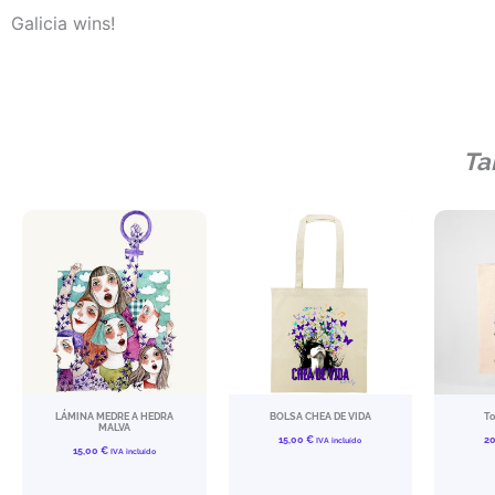
Galicia wins!
Ta
LÁMINA MEDRE A HEDRA
BOLSA CHEA DE VIDA
To
MALVA
15,00
€
2
IVA incluído
15,00
€
IVA incluído