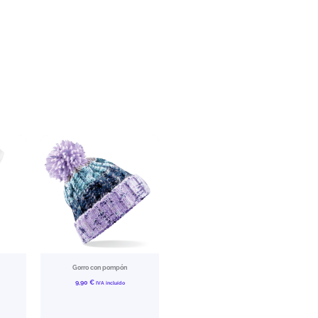
Gorro con pompón
9,90
€
IVA incluído