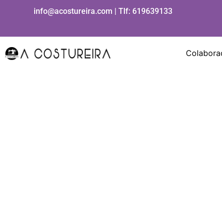
Ir
info@acostureira.com | Tlf:
619639133
al
contenido
Colabora