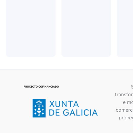
transfor
e mo
comerci
proce