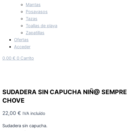
Mantas
Posavasos
Tazas
Toallas de playa
Zapatillas
Ofertas
Acceder
0,00
€
0
Carrito
SUDADERA SIN CAPUCHA NIÑ@ SEMPRE
CHOVE
22,00
€
IVA incluído
Sudadera sin capucha.