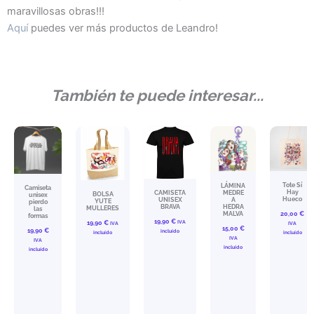
maravillosas obras!!!
Aquí
puedes ver más productos de Leandro!
También te puede interesar...
Tote Sí
LÁMINA
Camiseta
Hay
CAMISETA
MEDRE
BOLSA
unisex
Hueco
UNISEX
A
YUTE
pierdo
BRAVA
HEDRA
MULLERES
las
MALVA
20,00
€
formas
19,90
€
IVA
19,90
€
IVA
IVA
15,00
€
19,90
€
incluído
incluído
incluído
IVA
IVA
incluído
incluído