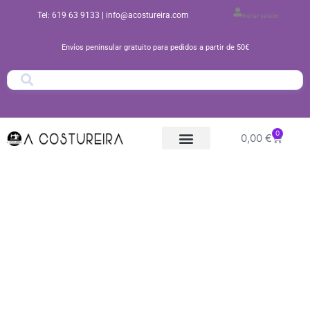
Ir
Tel: 619 63 9133
| info@acostureira.com
Iniciar sesión
al
contenido
Envíos peninsular gratuito para pedidos a partir de 50€
0
Carrito
0,00
€