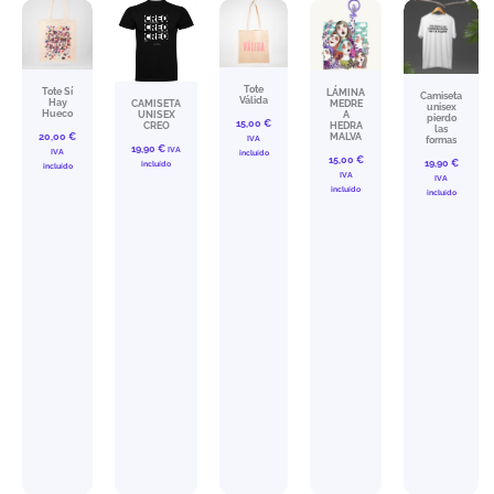
Tote
Tote Sí
LÁMINA
Camiseta
Válida
Hay
CAMISETA
MEDRE
unisex
Hueco
UNISEX
A
pierdo
15,00
€
CREO
HEDRA
las
20,00
€
MALVA
IVA
formas
19,90
€
IVA
IVA
incluído
15,00
€
19,90
€
incluído
incluído
IVA
IVA
incluído
incluído