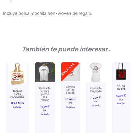
Incluye bolsa mochila non-woven de regalo.
También te puede interesar...
Stock Out
BOLSA
Lámina
Camiseta
Camiseta
BRAVA
Sí Hay
BOLSA
unisex
Colorada
Hueco
YUTE
pierdo
15,00
€
MULLERES
las
19,90
€
20,00
€
IVA
formas
IVA
19,90
€
IVA
IVA
incluído
incluído
19,90
€
incluído
incluído
IVA
incluído