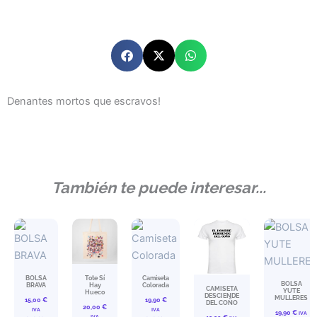
Denantes mortos que escravos!
También te puede interesar...
BOLSA
Tote Sí
Camiseta
BOLSA
BRAVA
Hay
Colorada
CAMISETA
YUTE
Hueco
DESCIENDE
MULLERES
15,00
€
19,90
€
DEL COÑO
20,00
€
IVA
IVA
19,90
€
IVA
IVA