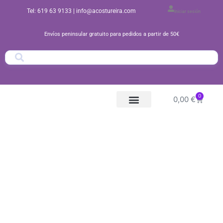
Ir
Tel: 619 63 9133
| info@acostureira.com
Iniciar sesión
al
contenido
Envíos peninsular gratuito para pedidos a partir de 50€
0
Carrito
0,00
€