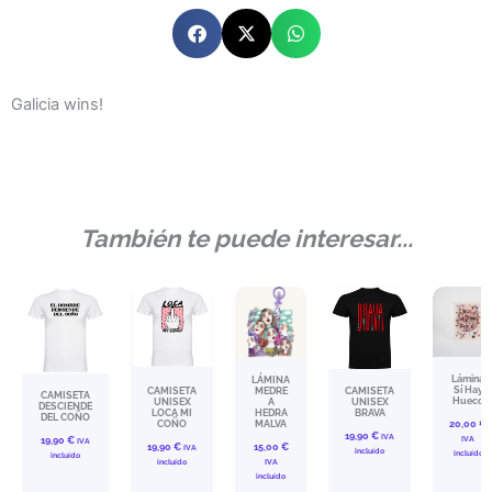
Galicia wins!
También te puede interesar...
Lámina
LÁMINA
Sí Hay
CAMISETA
MEDRE
CAMISETA
CAMISETA
Hueco
UNISEX
A
UNISEX
DESCIENDE
LOCA MI
HEDRA
BRAVA
DEL COÑO
COÑO
MALVA
20,00
€
19,90
€
IVA
IVA
19,90
€
IVA
19,90
€
15,00
€
IVA
incluído
incluído
incluído
incluído
IVA
incluído