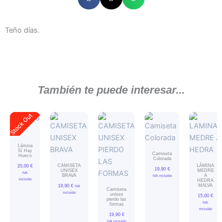
Teño días.
También te puede interesar...
Stock Out
Lámina
Sí Hay
Camiseta
Hueco
Colorada
CAMISETA
LÁMINA
20,00
€
19,90
€
UNISEX
MEDRE
IVA
BRAVA
A
IVA incluído
incluído
HEDRA
MALVA
19,90
€
IVA
Camiseta
incluído
unisex
15,00
€
pierdo las
IVA
formas
incluído
19,90
€
IVA incluído