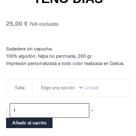
25,00
€
IVA incluído
Sudadera sin capucha.
100% algodón, felpa no perchada, 260 gr.
Impresión personalizada a todo color realizada en Galicia.
SUDADERA
Talla
Limpiar
SIN
CAPUCHA
UNISEX
+
-
TEÑO
DIAS
Añadir al carrito
cantidade