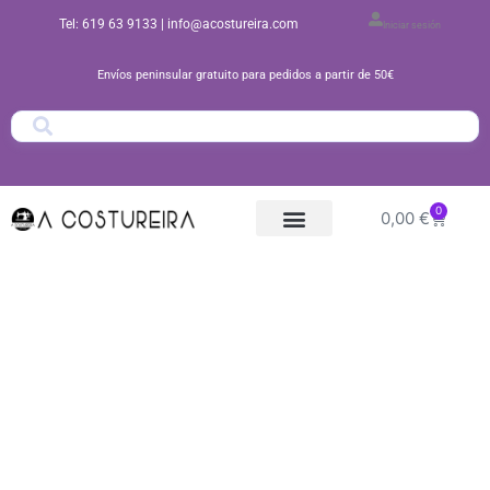
Ir
Tel: 619 63 9133
| info@acostureira.com
Iniciar sesión
al
contenido
Envíos peninsular gratuito para pedidos a partir de 50€
0
Carrito
0,00
€