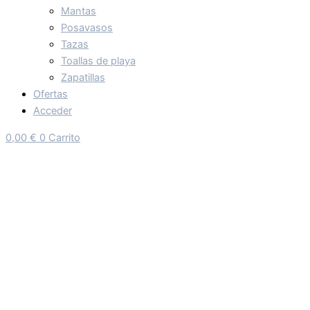
Mantas
Posavasos
Tazas
Toallas de playa
Zapatillas
Ofertas
Acceder
0,00
€
0
Carrito
CAMISETA BEBÉ BIOSBARDOS
16,50
€
IVA Incluído