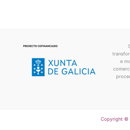
10,00
€
5,90
€
IVA Incluído
transfor
e mo
comerci
proce
Copyright ©