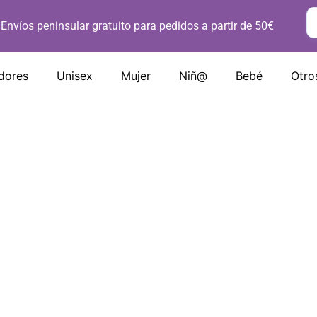
Envíos peninsular gratuito para pedidos a partir de 50€
dores
Unisex
Mujer
Niñ@
Bebé
Otro
El
El
El
El
Precio
Precio
Precio
Preci
Original
Actual
Original
Actua
Era:
Es:
Era:
Es:
15,00 €.
8,25 €.
15,00 €.
8,25 